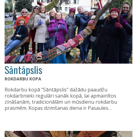
Sāntāpslis
ROKDARBU KOPA
Rokdarbu kopā "Sāntāpslis" dažādu paaudžu
rokdarbnieki regulāri sanāk kopā, lai apmainītos
zināšanām, tradicionālām un mūsdienu rokdarbu
prasmēm. Kopas dzimšanas diena ir Pasaules…