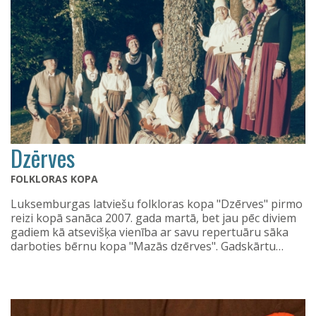
Dzērves
FOLKLORAS KOPA
Luksemburgas latviešu folkloras kopa "Dzērves" pirmo
reizi kopā sanāca 2007. gada martā, bet jau pēc diviem
gadiem kā atsevišķa vienība ar savu repertuāru sāka
darboties bērnu kopa "Mazās dzērves". Gadskārtu…