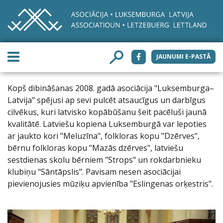
JAUNUMI E-PASTĀ
Kopš dibināšanas 2008. gadā asociācija "Luksemburga–
Latvija" spējusi ap sevi pulcēt atsaucīgus un darbīgus
cilvēkus, kuri latvisko kopābūšanu šeit pacēluši jaunā
kvalitātē. Latviešu kopiena Luksemburgā var lepoties
ar jaukto kori "Meluzīna", folkloras kopu "Dzērves",
bērnu folkloras kopu "Mazās dzērves", latviešu
sestdienas skolu bērniem "Strops" un rokdarbnieku
klubiņu "Sāntāpslis". Pavisam nesen asociācijai
pievienojusies mūziķu apvienība "Eslingenas orķestris".