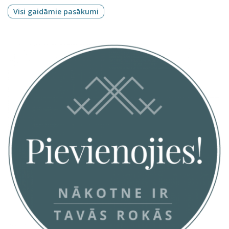
Visi gaidāmie pasākumi