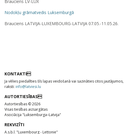
Brauciens LV-LUX
Nodokļu grāmatvedis Luksemburgā
Brauciens LATVIJA-LUXEMBOURG-LATVIJA 07.05.-11.05.26.
KONTAKTI
Ja vēlies piedalīties šīs lapas veidošanā vai sazināties citos jautājumos,
raksti:
info@latviesi.lu
AUTORTIESĪBAS
Autortiesības © 2026
Visas tiesības aizsargātas
Asociācija "Luksemburga–Latvija"
REKVIZĪTI
A.s.b.l. "Luxembourg - Lettonie"