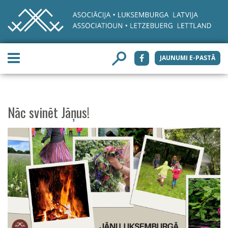
JAUNUMI E-PASTĀ
Nāc svinēt Jāņus!