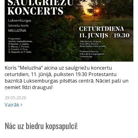
Koris "Meluzīna" aicina uz saulgriežu koncertu
ceturtdien, 11. jūnijā, pulksten 19.30 Protestantu
baznīcā Luksemburgas pilsētas centrā. Nāciet paši un
ņemiet līdzi draugus!
29.05.2026
Vairāk
Nāc uz biedru kopsapulci!