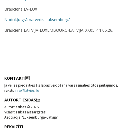
Brauciens LV-LUX
Nodokļu grāmatvedis Luksemburgā
Brauciens LATVIJA-LUXEMBOURG-LATVIJA 07.05.-11.05.26.
KONTAKTI
Ja vēlies piedalīties šīs lapas veidošanā vai sazināties citos jautājumos,
raksti:
info@latviesi.lu
AUTORTIESĪBAS
Autortiesības © 2026
Visas tiesības aizsargātas
Asociācija "Luksemburga–Latvija"
REKVIZĪTI