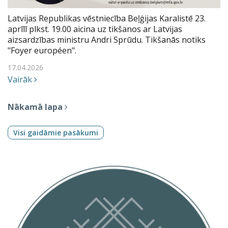
Latvijas Republikas vēstniecība Beļģijas Karalistē 23.
aprīlī plkst. 19.00 aicina uz tikšanos ar Latvijas
aizsardzības ministru Andri Sprūdu. Tikšanās notiks
"Foyer européen".
17.04.2026
Vairāk
Nākamā lapa
Visi gaidāmie pasākumi