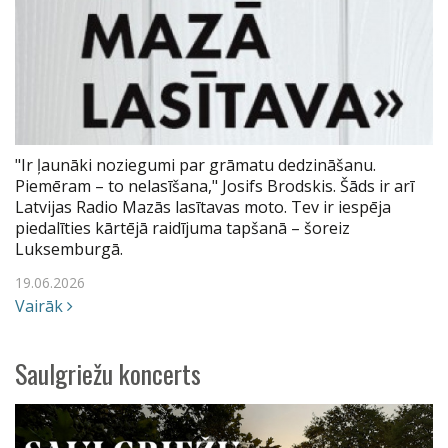
"Ir ļaunāki noziegumi par grāmatu dedzināšanu.
Piemēram – to nelasīšana," Josifs Brodskis. Šāds ir arī
Latvijas Radio Mazās lasītavas moto. Tev ir iespēja
piedalīties kārtējā raidījuma tapšanā – šoreiz
Luksemburgā.
19.06.2026
Vairāk
Saulgriežu koncerts