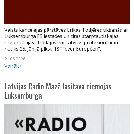
Valsts kancelejas pārstāves Ērikas Todjēres tikšanās ar
Luksemburgā ES iestādēs un citās starptautiskajās
organizācijās strādājošiem Latvijas profesionāļiem
notiks 25. jūnijā plkst. 18 "Foyer Européen".
21.06.2026
Vairāk
Latvijas Radio Mazā lasītava ciemojas
Luksemburgā