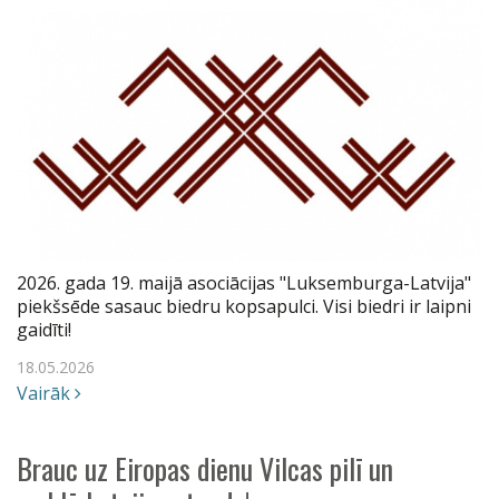
2026. gada 19. maijā asociācijas "Luksemburga-Latvija"
piekšsēde sasauc biedru kopsapulci. Visi biedri ir laipni
gaidīti!
18.05.2026
Vairāk
Brauc uz Eiropas dienu Vilcas pilī un