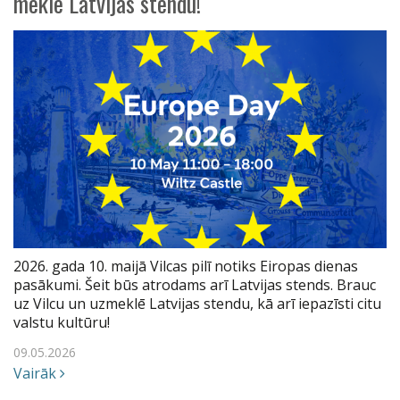
meklē Latvijas stendu!
2026. gada 10. maijā Vilcas pilī notiks Eiropas dienas
pasākumi. Šeit būs atrodams arī Latvijas stends. Brauc
uz Vilcu un uzmeklē Latvijas stendu, kā arī iepazīsti citu
valstu kultūru!
09.05.2026
Vairāk