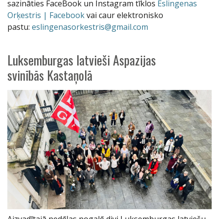
sazināties FaceBook un Instagram tīklos
Eslingenas
Orķestris | Facebook
vai caur elektronisko
pastu:
eslingenasorkestris@
gmail.com
Luksemburgas latvieši Aspazijas
svinībās Kastaņolā
Aizvadītajā nedēļas nogalē divi Luksemburgas latviešu