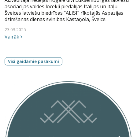
asociācijas valdes locekļi piedalījās Itālijas un itāļu
Šveices latviešu biedrības "ALISI" rīkotajās Aspazijas
dzimšanas dienas svinībās Kastaņolā, Šveicē.
23.03.2025
Vairāk
Visi gaidāmie pasākumi