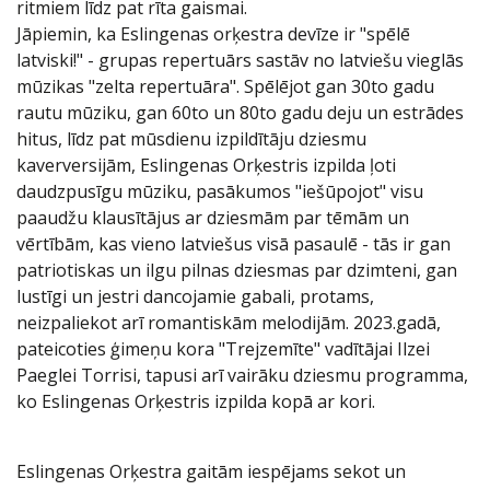
ritmiem līdz pat rīta gaismai.
Jāpiemin, ka Eslingenas orķestra devīze ir "spēlē
latviski!" - grupas repertuārs sastāv no latviešu vieglās
mūzikas "zelta repertuāra". Spēlējot gan 30to gadu
rautu mūziku, gan 60to un 80to gadu deju un estrādes
hitus, līdz pat mūsdienu izpildītāju dziesmu
kaverversijām, Eslingenas Orķestris izpilda ļoti
daudzpusīgu mūziku, pasākumos "iešūpojot" visu
paaudžu klausītājus ar dziesmām par tēmām un
vērtībām, kas vieno latviešus visā pasaulē - tās ir gan
patriotiskas un ilgu pilnas dziesmas par dzimteni, gan
lustīgi un jestri dancojamie gabali, protams,
neizpaliekot arī romantiskām melodijām. 2023.gadā,
pateicoties ģimeņu kora "Trejzemīte" vadītājai Ilzei
Paeglei Torrisi, tapusi arī vairāku dziesmu programma,
ko Eslingenas Orķestris izpilda kopā ar kori.
Eslingenas Orķestra gaitām iespējams sekot un