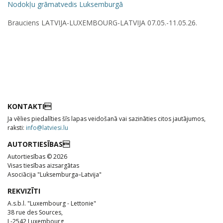
Nodokļu grāmatvedis Luksemburgā
Brauciens LATVIJA-LUXEMBOURG-LATVIJA 07.05.-11.05.26.
KONTAKTI
Ja vēlies piedalīties šīs lapas veidošanā vai sazināties citos jautājumos,
raksti:
info@latviesi.lu
AUTORTIESĪBAS
Autortiesības © 2026
Visas tiesības aizsargātas
Asociācija "Luksemburga–Latvija"
REKVIZĪTI
A.s.b.l. "Luxembourg - Lettonie"
38 rue des Sources,
L-2542 Luxembourg