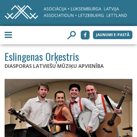
JAUNUMI E-PASTĀ
Eslingenas Orķestris
DIASPORAS LATVIEŠU MŪZIĶU APVIENĪBA