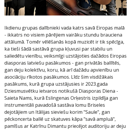
Ikdienu grupas dalībnieki vada katrs savā Eiropas malā
- ikkatrs no visiem pārējiem vairāku stundu brauciena
attālumā. Tomēr vēlēšanās kopā muzicēt ir tik spēcīga,
ka tieši šādā sastāvā grupa kļuvusi par stabilu un
saliedētu vienību, veiksmīgi uzstājoties dažādos Eiropas
diasporas latviešu pasākumos - gan privātās ballītēs,
gan deju kolektīvu, koru, kā arī dažādu apvienību un
asociāciju rīkotos pasākumos. Līdz šim visdižākais
pasākums, kurā grupa uzstājusies ir 2023.gada
Dziesmusvētku ietvaros notikušā Diasporas Diena -
Saieta Nams, kurā Eslingenas Orķestris izpildīja gan
instrumentāli pavadošā sastāva lomu Briseles
dejotājiem un Itālijas sieviešu korim "Saule", gan
pēckoncerta ballē uz skatuves kāpa "savā ampluā",
pamīšus ar Katrīnu Dimantu priecējot auditoriju ar deju