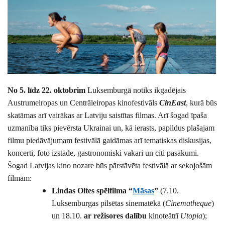
No 5. līdz 22. oktobrim
Luksemburgā notiks ikgadējais
Austrumeiropas un Centrāleiropas kinofestivāls
CinEast
, kurā būs
skatāmas arī vairākas ar Latviju saistītas filmas. Arī šogad īpaša
uzmanība tiks pievērsta Ukrainai un, kā ierasts, papildus plašajam
filmu piedāvājumam festivālā gaidāmas arī tematiskas diskusijas,
koncerti, foto izstāde, gastronomiski vakari un citi pasākumi.
Šogad Latvijas kino nozare būs pārstāvēta festivālā ar sekojošām
filmām:
Lindas Oltes spēlfilma “
Māsas
”
(7.10.
Luksemburgas pilsētas sinematēkā (
Cinematheque
)
un 18.10.
ar režisores dalību
kinoteātrī
Utopia
);