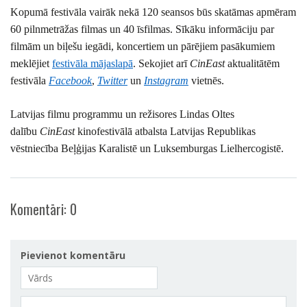
Kopumā festivāla vairāk nekā 120 seansos būs skatāmas apmēram
60 pilnmetrāžas filmas un 40 īsfilmas. Sīkāku informāciju par
filmām un biļešu iegādi, koncertiem un pārējiem pasākumiem
meklējiet
festivāla mājaslapā
. Sekojiet arī
CinEast
aktualitātēm
festivāla
Facebook
,
Twitter
un
Instagram
vietnēs.
Latvijas filmu programmu un režisores Lindas Oltes
dalību
CinEast
kinofestivālā atbalsta Latvijas Republikas
vēstniecība Beļģijas Karalistē un Luksemburgas Lielhercogistē.
Komentāri:
0
Pievienot komentāru