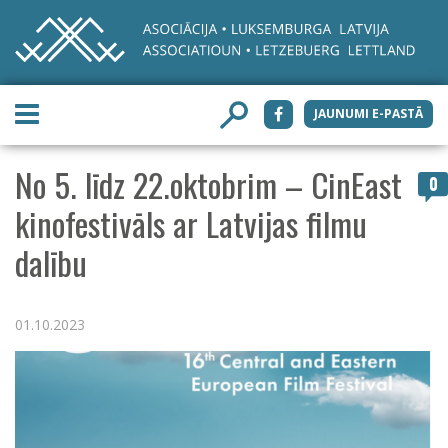
JAUNUMI E-PASTĀ
No 5. līdz 22.oktobrim – CinEast
0
kinofestivāls ar Latvijas filmu
dalību
01.10.2023