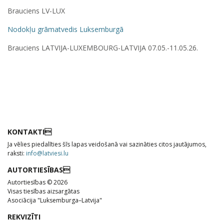
Brauciens LV-LUX
Nodokļu grāmatvedis Luksemburgā
Brauciens LATVIJA-LUXEMBOURG-LATVIJA 07.05.-11.05.26.
KONTAKTI
Ja vēlies piedalīties šīs lapas veidošanā vai sazināties citos jautājumos,
raksti:
info@latviesi.lu
AUTORTIESĪBAS
Autortiesības © 2026
Visas tiesības aizsargātas
Asociācija "Luksemburga–Latvija"
REKVIZĪTI