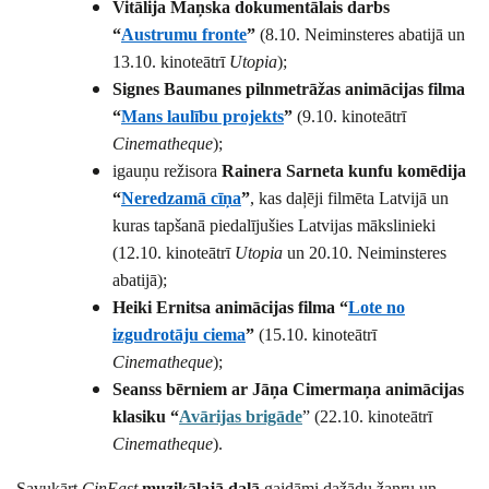
Vitālija Maņska dokumentālais darbs
“
Austrumu fronte
”
(8.10. Neiminsteres abatijā un
13.10.
kinoteātrī
Utopia
);
Signes Baumanes pilnmetrāžas animācijas filma
“
Mans laulību projekts
”
(9.10.
kinoteātrī
Cinematheque
);
igauņu režisora
Rainera Sarneta kunfu komēdija
“
Neredzamā cīņa
”
, kas daļēji filmēta Latvijā un
kuras tapšanā piedalījušies Latvijas mākslinieki
(12.10.
kinoteātrī
Utopia
un 20.10. Neiminsteres
abatijā);
Heiki Ernitsa animācijas filma “
Lote no
izgudrotāju ciema
”
(15.10.
kinoteātrī
Cinematheque
);
Seanss bērniem ar Jāņa Cimermaņa animācijas
klasiku “
Avārijas brigāde
” (22.10.
kinoteātrī
Cinematheque
).
Savukārt
CinEast
muzikālajā daļā
gaidāmi dažādu žanru un