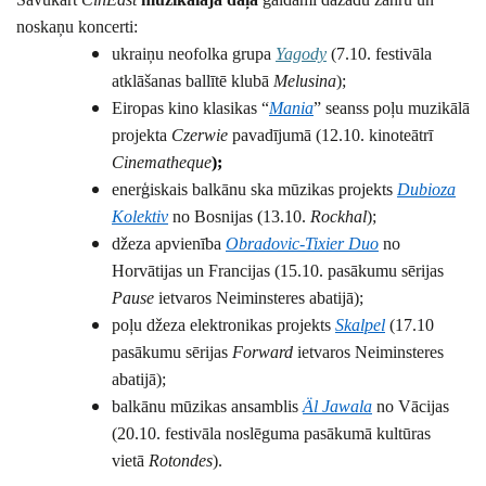
noskaņu koncerti:
ukraiņu neofolka grupa
Yagody
(7.10. festivāla
atklāšanas ballītē klubā
Melusina
);
Eiropas kino klasikas “
Mania
” seanss poļu muzikālā
projekta
Czerwie
pavadījumā (12.10.
kinoteātrī
Cinematheque
);
enerģiskais balkānu ska mūzikas projekts
Dubioza
Kolektiv
no Bosnijas (13.10.
Rockhal
);
džeza apvienība
Obradovic-Tixier Duo
no
Horvātijas un Francijas (15.10. pasākumu sērijas
Pause
ietvaros Neiminsteres abatijā);
poļu džeza elektronikas projekts
Skalpel
(17.10
pasākumu sērijas
Forward
ietvaros Neiminsteres
abatijā);
balkānu mūzikas ansamblis
Äl Jawala
no Vācijas
(20.10. festivāla noslēguma pasākumā kultūras
vietā
Rotondes
).