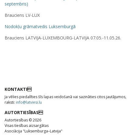
septembris)
Brauciens LV-LUX
Nodokļu grāmatvedis Luksemburgā
Brauciens LATVIJA-LUXEMBOURG-LATVIJA 07.05.-11.05.26.
KONTAKTI
Ja vēlies piedalīties šīs lapas veidošanā vai sazināties citos jautājumos,
raksti:
info@latviesi.lu
AUTORTIESĪBAS
Autortiesības © 2026
Visas tiesības aizsargātas
Asociācija "Luksemburga–Latvija"