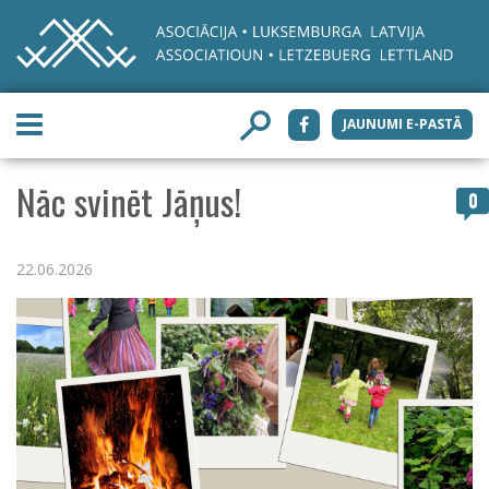
JAUNUMI E-PASTĀ
Nāc svinēt Jāņus!
0
22.06.2026