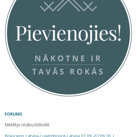
FORUMS
Meklēju istabu/dzīvokli
Brauciens Latvija-Luxembourg-Latvija 02.09.-07.09.26.,(