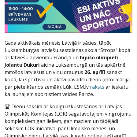
Gada aktīvākais mēnesis Latvijā ir sācies, tāpēc
Luksemburgas latviešu sestdienas skola “Strops” kopā
ar latviešu apvienību Francijā un
bijušo olimpieti
Jolantu Dukuri
aicina Luksemburgā un tās apkārtnē
mītošos latviešus un viņu draugus
26. aprīlī
sanākt
kopā, lai sportiski un aktīvi pavadītu dienu (informācija
par pieteikšanos zemāk). Lūk, LSM.lv
raksts
ar ieskatu,
kā jaunajiem sportistiem veicies Parīzē.
🏆 Dienu sāksim ar kopīgu izkustēšanos ar Latvijas
Olimpiskās Komitejas (LOK) sagatavotajiem vingrojumu
kompleksiem gan lieliem, gan maziem un tādējādi
sekosim LOK iniciatīvai par Olimpisko mēnesi un
Olimpisko dienu Latvijā, kas ik gadu notiek tieši aprīlī.