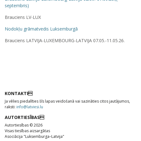
septembris)
Brauciens LV-LUX
Nodokļu grāmatvedis Luksemburgā
Brauciens LATVIJA-LUXEMBOURG-LATVIJA 07.05.-11.05.26.
KONTAKTI
Ja vēlies piedalīties šīs lapas veidošanā vai sazināties citos jautājumos,
raksti:
info@latviesi.lu
AUTORTIESĪBAS
Autortiesības © 2026
Visas tiesības aizsargātas
Asociācija "Luksemburga–Latvija"