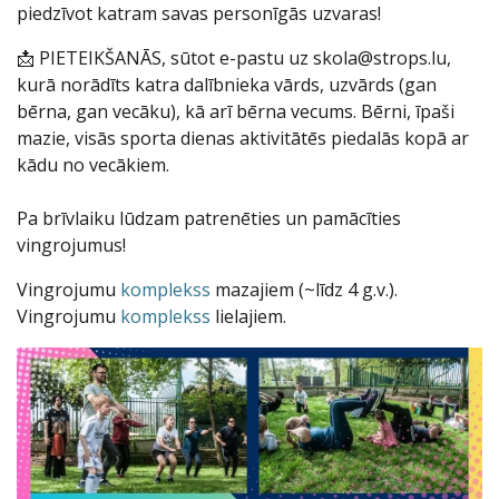
piedzīvot katram savas personīgās uzvaras!
📩 PIETEIKŠANĀS, sūtot e-pastu uz skola@strops.lu,
kurā norādīts katra dalībnieka vārds, uzvārds (gan
bērna, gan vecāku), kā arī bērna vecums. Bērni, īpaši
mazie, visās sporta dienas aktivitātēs piedalās kopā ar
kādu no vecākiem.
Pa brīvlaiku lūdzam patrenēties un pamācīties
vingrojumus!
Vingrojumu
komplekss
mazajiem (~līdz 4 g.v.).
Vingrojumu
komplekss
lielajiem.