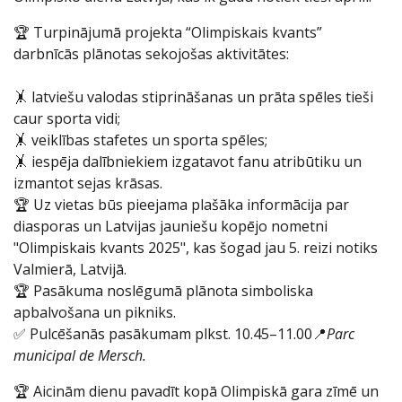
🏆 Turpinājumā projekta “Olimpiskais kvants”
darbnīcās plānotas sekojošas aktivitātes:
🤸 latviešu valodas stiprināšanas un prāta spēles tieši
caur sporta vidi;
🤸 veiklības stafetes un sporta spēles;
🤸 iespēja dalībniekiem izgatavot fanu atribūtiku un
izmantot sejas krāsas.
🏆 Uz vietas būs pieejama plašāka informācija par
diasporas un Latvijas jauniešu kopējo nometni
"Olimpiskais kvants 2025", kas šogad jau 5. reizi notiks
Valmierā, Latvijā.
🏆 Pasākuma noslēgumā plānota simboliska
apbalvošana un pikniks.
✅ Pulcēšanās pasākumam plkst. 10.45–11.00📍
Parc
municipal de Mersch.
🏆 Aicinām dienu pavadīt kopā Olimpiskā gara zīmē un