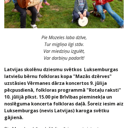
Pie Mozeles laba dzīve,
Tur migliņa ilgi stāv.
Var miedziņu izgulēt,
Var darbiņu padarīt!
Latvijas skolēnu dziesmu svētkos Luksemburgas
latviešu bērnu folkloras kopa "Mazās dzērves"
uzstāsies Vērmanes dārza koncertos 9. jūlija
pēcpusdienā, folkloras programmā "Rotaļu raksti"
10. jūlijā plkst. 15.00 pie Brīvības pieminekļa un
noslēguma koncerta folkloras daļā. Šoreiz iesim aiz
Luksemburgas (nevis Latvijas) karoga svētku
gājienā.