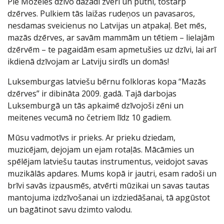
Pie Mozeles dzīvo dažādi zvēri un putni, tostarp
dzērves. Pulkiem tās laižas rudeņos un pavasaros,
nesdamas sveicienus no Latvijas un atpakaļ. Bet mēs,
mazās dzērves, ar savām mammām un tētiem – lielajām
dzērvēm – te pagaidām esam apmetušies uz dzīvi, lai arī
ikdienā dzīvojam ar Latviju sirdīs un domās!
Luksemburgas latviešu bērnu folkloras kopa “Mazās
dzērves” ir dibināta 2009. gadā. Tajā darbojas
Luksemburgā un tās apkaimē dzīvojoši zēni un
meitenes vecumā no četriem līdz 10 gadiem.
Mūsu vadmotīvs ir prieks. Ar prieku dziedam,
muzicējam, dejojam un ejam rotaļās. Mācāmies un
spēlējam latviešu tautas instrumentus, veidojot savas
muzikālās apdares. Mums kopā ir jautri, esam radoši un
brīvi savās izpausmēs, atvērti mūzikai un savas tautas
mantojuma izdzīvošanai un izdziedāšanai, tā apgūstot
un bagātinot savu dzimto valodu.