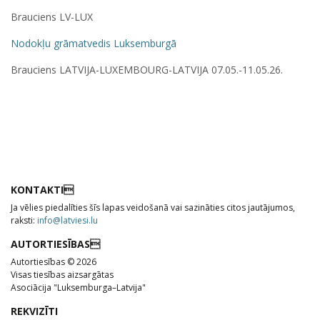
Brauciens LV-LUX
Nodokļu grāmatvedis Luksemburgā
Brauciens LATVIJA-LUXEMBOURG-LATVIJA 07.05.-11.05.26.
KONTAKTI
Ja vēlies piedalīties šīs lapas veidošanā vai sazināties citos jautājumos,
raksti:
info@latviesi.lu
AUTORTIESĪBAS
Autortiesības © 2026
Visas tiesības aizsargātas
Asociācija "Luksemburga–Latvija"
REKVIZĪTI