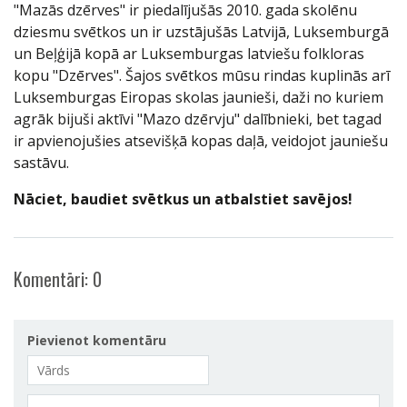
"Mazās dzērves" ir piedalījušās 2010. gada skolēnu
dziesmu svētkos un ir uzstājušās Latvijā, Luksemburgā
un Beļģijā kopā ar Luksemburgas latviešu folkloras
kopu "Dzērves". Šajos svētkos mūsu rindas kuplinās arī
Luksemburgas Eiropas skolas jaunieši, daži no kuriem
agrāk bijuši aktīvi "Mazo dzērvju" dalībnieki, bet tagad
ir apvienojušies atsevišķā kopas daļā, veidojot jauniešu
sastāvu.
Nāciet, baudiet svētkus un atbalstiet savējos!
Komentāri:
0
Pievienot komentāru