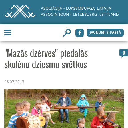
JAUNUMI E-PASTĀ
"Mazās dzērves" piedalās
0
skolēnu dziesmu svētkos
03.07.2015