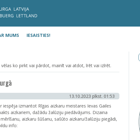
AR MUMS
IESAISTIES!
as ko pirkt vai pārdot, mainīt vai atdot, īrēt vai izīrēt.
burgā
13.10.2023 plkst. 01:53
iespēja izmantot Rīgas aizkaru meistares Ievas Gailes
akts aizkariem, dažādu žalūziju piedāvājums. Dizaina
 mērīšanu, aizkaru šūšanu, sašūto aizkaru/žalūziju piegādi,
ildu info: