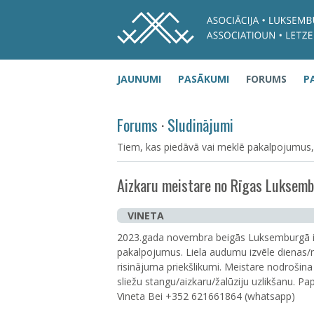
JAUNUMI
PASĀKUMI
FORUMS
P
Forums
·
Sludinājumi
Tiem, kas piedāvā vai meklē pakalpojumus, vēl
Aizkaru meistare no Rīgas Luksem
VINETA
2023.gada novembra beigās Luksemburgā ir 
pakalpojumus. Liela audumu izvēle dienas/n
risinājuma priekšlikumi. Meistare nodrošina
sliežu stangu/aizkaru/žalūziju uzlikšanu. Pap
Vineta Bei +352 621661864 (whatsapp)