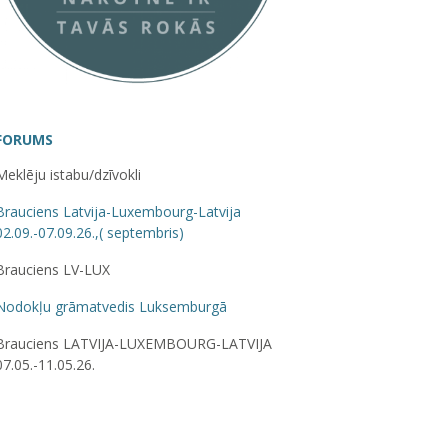
FORUMS
Meklēju istabu/dzīvokli
Brauciens Latvija-Luxembourg-Latvija
02.09.-07.09.26.,( septembris)
Brauciens LV-LUX
Nodokļu grāmatvedis Luksemburgā
Brauciens LATVIJA-LUXEMBOURG-LATVIJA
07.05.-11.05.26.