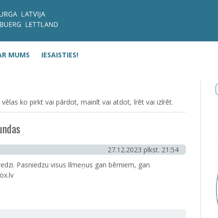
AR MUMS
IESAISTIES!
as ko pirkt vai pārdot, mainīt vai atdot, īrēt vai izīrēt.
tundas
27.12.2023 plkst. 21:54
redzi. Pasniedzu visus līmeņus gan bērniem, gan
ox.lv