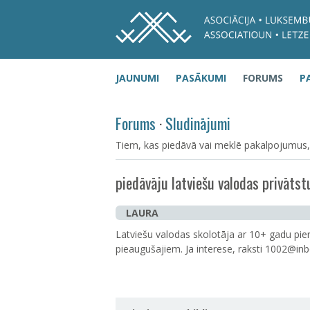
JAUNUMI
PASĀKUMI
FORUMS
P
Forums
·
Sludinājumi
Tiem, kas piedāvā vai meklē pakalpojumus, vēl
piedāvāju latviešu valodas privāts
LAURA
Latviešu valodas skolotāja ar 10+ gadu pie
pieaugušajiem. Ja interese, raksti 1002@inb