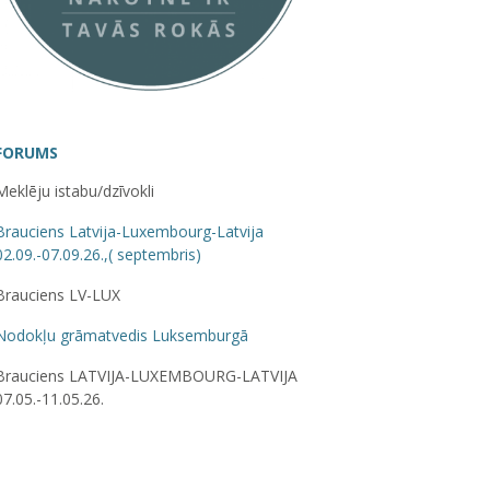
FORUMS
Meklēju istabu/dzīvokli
Brauciens Latvija-Luxembourg-Latvija
02.09.-07.09.26.,( septembris)
Brauciens LV-LUX
Nodokļu grāmatvedis Luksemburgā
Brauciens LATVIJA-LUXEMBOURG-LATVIJA
07.05.-11.05.26.