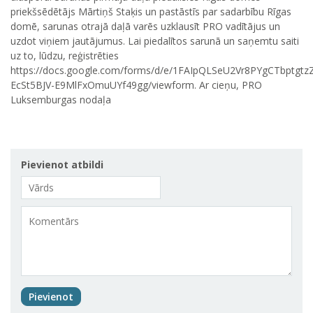
priekšsēdētājs Mārtiņš Staķis un pastāstīs par sadarbību Rīgas
domē, sarunas otrajā daļā varēs uzklausīt PRO vadītājus un
uzdot viņiem jautājumus. Lai piedalītos sarunā un saņemtu saiti
uz to, lūdzu, reģistrēties
https://docs.google.com/forms/d/e/1FAIpQLSeU2Vr8PYgCTbptgtz
EcSt5BJV-E9MlFxOmuUYf49gg/viewform. Ar cieņu, PRO
Luksemburgas nodaļa
Pievienot atbildi
Pievienot