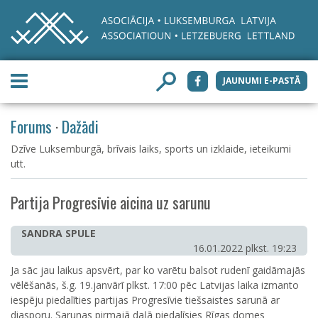
JAUNUMI E-PASTĀ
Forums
·
Dažādi
Dzīve Luksemburgā, brīvais laiks, sports un izklaide, ieteikumi
utt.
Partija Progresīvie aicina uz sarunu
SANDRA SPULE
16.01.2022 plkst. 19:23
Ja sāc jau laikus apsvērt, par ko varētu balsot rudenī gaidāmajās
vēlēšanās, š.g. 19.janvārī plkst. 17:00 pēc Latvijas laika izmanto
iespēju piedalīties partijas Progresīvie tiešsaistes sarunā ar
diasporu. Sarunas pirmajā daļā piedalīsies Rīgas domes