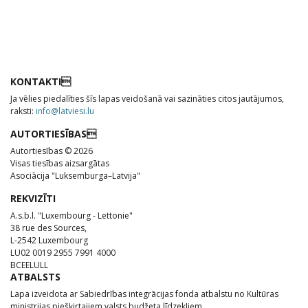
KONTAKTI
Ja vēlies piedalīties šīs lapas veidošanā vai sazināties citos jautājumos,
raksti:
info@latviesi.lu
AUTORTIESĪBAS
Autortiesības © 2026
Visas tiesības aizsargātas
Asociācija "Luksemburga–Latvija"
REKVIZĪTI
A.s.b.l. "Luxembourg - Lettonie"
38 rue des Sources,
L-2542 Luxembourg
LU02 0019 2955 7991 4000
BCEELULL
ATBALSTS
Lapa izveidota ar Sabiedrības integrācijas fonda atbalstu no Kultūras
ministrijas piešķirtajiem valsts budžeta līdzekļiem.