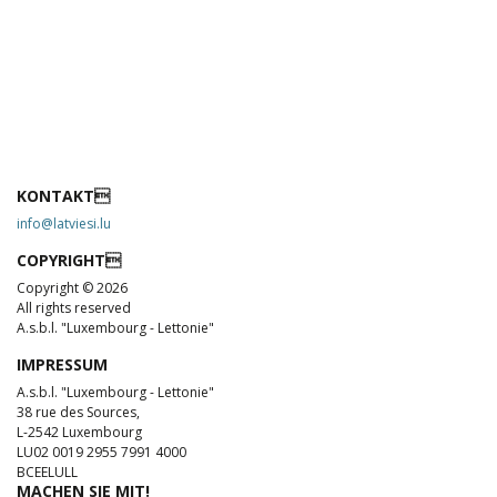
KONTAKT
info@latviesi.lu
COPYRIGHT
Copyright © 2026
All rights reserved
A.s.b.l. "Luxembourg - Lettonie"
IMPRESSUM
A.s.b.l. "Luxembourg - Lettonie"
38 rue des Sources,
L-2542 Luxembourg
LU02 0019 2955 7991 4000
BCEELULL
MACHEN SIE MIT!