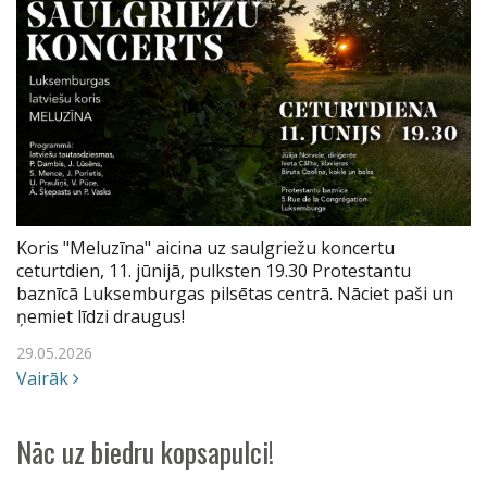
Koris "Meluzīna" aicina uz saulgriežu koncertu
ceturtdien, 11. jūnijā, pulksten 19.30 Protestantu
baznīcā Luksemburgas pilsētas centrā. Nāciet paši un
ņemiet līdzi draugus!
29.05.2026
Vairāk
Nāc uz biedru kopsapulci!