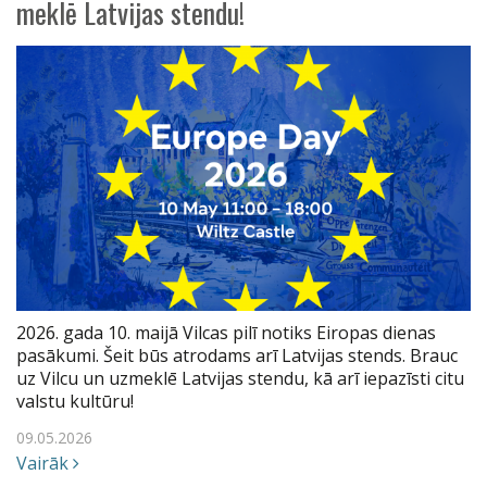
meklē Latvijas stendu!
2026. gada 10. maijā Vilcas pilī notiks Eiropas dienas
pasākumi. Šeit būs atrodams arī Latvijas stends. Brauc
uz Vilcu un uzmeklē Latvijas stendu, kā arī iepazīsti citu
valstu kultūru!
09.05.2026
Vairāk