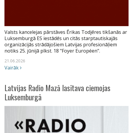
Valsts kancelejas pārstāves Ērikas Todjēres tikšanās ar
Luksemburgā ES iestādēs un citās starptautiskajās
organizācijās strādājošiem Latvijas profesionāļiem
notiks 25. jūnijā plkst. 18 "Foyer Européen".
21.06.2026
Vairāk
Latvijas Radio Mazā lasītava ciemojas
Luksemburgā