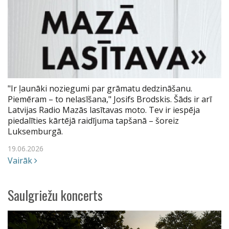
"Ir ļaunāki noziegumi par grāmatu dedzināšanu.
Piemēram – to nelasīšana," Josifs Brodskis. Šāds ir arī
Latvijas Radio Mazās lasītavas moto. Tev ir iespēja
piedalīties kārtējā raidījuma tapšanā – šoreiz
Luksemburgā.
19.06.2026
Vairāk
Saulgriežu koncerts