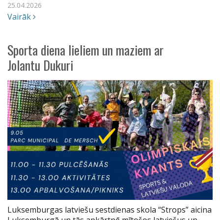
25.04.2026
Vairāk
Sporta diena lieliem un maziem ar
Jolantu Dukuri
Luksemburgas latviešu sestdienas skola “Strops” aicina