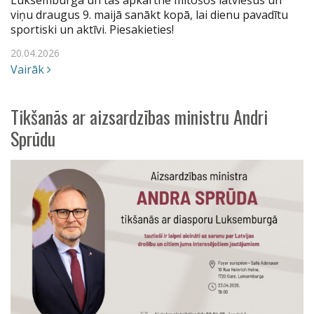
Luksemburgā un tās apkārtnē mītošos latviešus un
viņu draugus 9. maijā sanākt kopā, lai dienu pavadītu
sportiski un aktīvi. Piesakieties!
20.04.2026
Vairāk
Tikšanās ar aizsardzības ministru Andri
Sprūdu