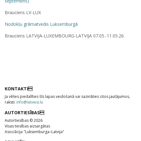
septembris)
Brauciens LV-LUX
Nodokļu grāmatvedis Luksemburgā
Brauciens LATVIJA-LUXEMBOURG-LATVIJA 07.05.-11.05.26.
KONTAKTI
Ja vēlies piedalīties šīs lapas veidošanā vai sazināties citos jautājumos,
raksti:
info@latviesi.lu
AUTORTIESĪBAS
Autortiesības © 2026
Visas tiesības aizsargātas
Asociācija "Luksemburga–Latvija"